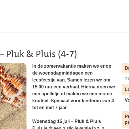
– Pluk & Pluis (4-7)
In de zomervakantie maken we er op
D
de woensdagmiddagen een
Ti
leesfeestje van. Samen lezen we om
15.00 uur een verhaal. Hierna doen we
L
een spelletje of maken we een mooie
V
knutsel. Speciaal voor kinderen van 4
tot en met 7 jaar.
Pr
Woensdag 15 juli – Pluk & Pluis
p
Pluis leidt een rustig leventje in zijn