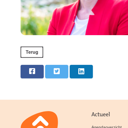
Terug
Actueel
Agendaoverzicht