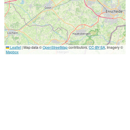
Leaflet
|
Map data ©
OpenStreetMap
contributors,
CC-BY-SA
, Imagery ©
Mapbox