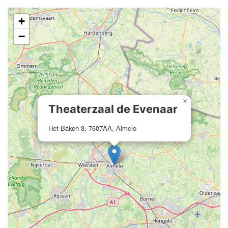
+
−
×
Theaterzaal de Evenaar
Het Baken 3, 7607AA, Almelo